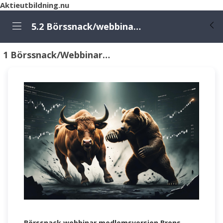
Aktieutbildning.nu
5.2 Börssnack/webbinariet och Börsportföljerna
1 Börssnack/Webbinariet varje Onsdag kl 19-20
Börssnack webbinar medlemsversion Brons