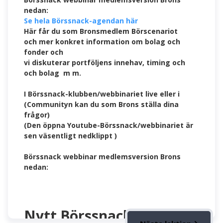
nedan:
Se hela Börssnack-agendan här
Här får du som Bronsmedlem Börscenariot
och mer konkret information om bolag och
fonder och
vi diskuterar portföljens innehav, timing och
och bolag m m.
I Börssnack-klubben/webbinariet live eller i
(Communityn kan du som Brons ställa dina
frågor)
(Den öppna Youtube-Börssnack/webbinariet är
sen väsentligt nedklippt )
Börssnack webbinar medlemsversion Brons
nedan:
Nytt Börssnack nr