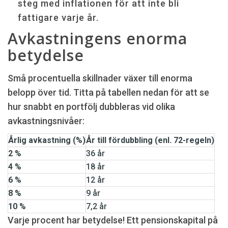
steg med inflationen för att inte bli
fattigare varje år.
Avkastningens enorma
betydelse
Små procentuella skillnader växer till enorma
belopp över tid. Titta på tabellen nedan för att se
hur snabbt en portfölj dubbleras vid olika
avkastningsnivåer:
Årlig avkastning (%)
År till fördubbling (enl. 72-regeln)
2 %
36 år
4 %
18 år
6 %
12 år
8 %
9 år
10 %
7,2 år
Varje procent har betydelse! Ett pensionskapital på